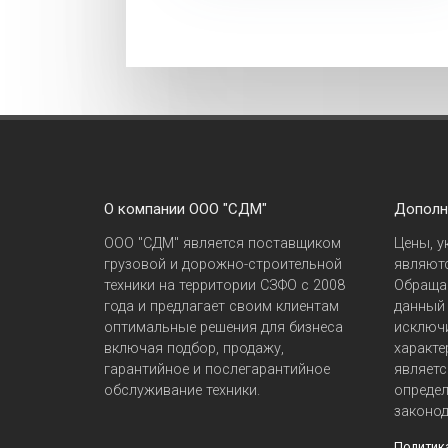
О компании ООО "СДМ"
Дополн
ООО "СДМ" является поставщиком
Цены, у
грузовой и дорожно-строительной
являютс
техники на территории СЗФО с 2008
Обращае
года и предлагает своим клиентам
данный 
оптимальные решения для бизнеса
исключ
включая подбор, продажу,
характе
гарантийное и послегарантийное
являетс
обслуживание техники.
опреде
законод
Политик