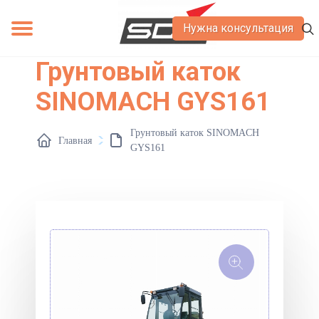
Нужна консультация
Грунтовый каток
О компании
Контакты
Вакансии
Сервис
Лизинг
Акции
SINOMACH GYS161
Грунтовый каток SINOMACH
Главная
GYS161