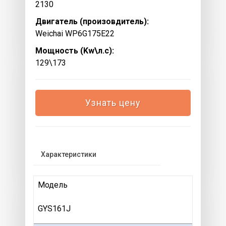
2130
Двигатель (произовдитель):
Weichai WP6G175E22
Мощность (Kw\л.с):
129\173
Узнать цену
Характеристики
Модель
GYS161J