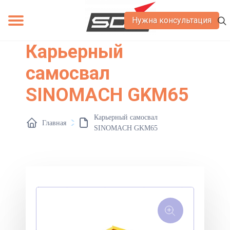
Нужна консультация
Карьерный
О компании
Контакты
Вакансии
Сервис
Лизинг
Акции
самосвал
SINOMACH GKM65
Карьерный самосвал
Главная
SINOMACH GKM65